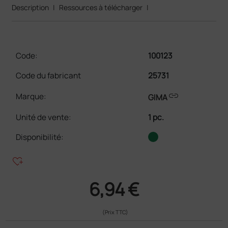
Description
|
Ressources à télécharger
|
Code:
100123
Code du fabricant
25731
link
Marque:
GIMA
Unité de vente
:
1 pc.
Disponibilité:
heart_plus
6,94 €
(Prix TTC)