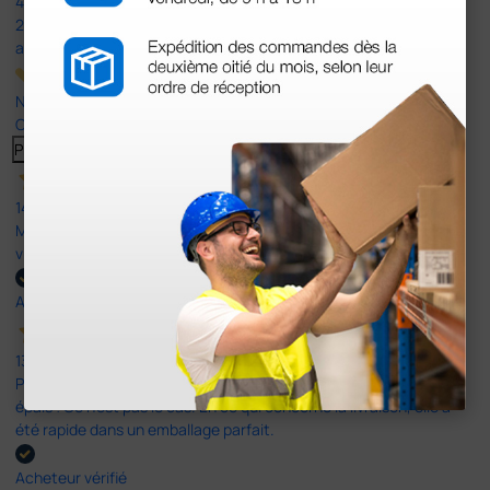
4,5
/5
23
avis
Nos avis 4 et 5 étoiles.
Cliquez ici pour tous les lire >
Previous
Suivant
14 Avr 2026
Mon article reçu est conforme à la description texte, image et
vidéo proposée par le site.
Acheteur vérifié
13 Avr 2026
Pas du le sparadrap escompté. Est sensé tenir des pansements
épais ! Ce n'est pas le cas. En ce qui concerne la livraison, elle a
été rapide dans un emballage parfait.
Acheteur vérifié