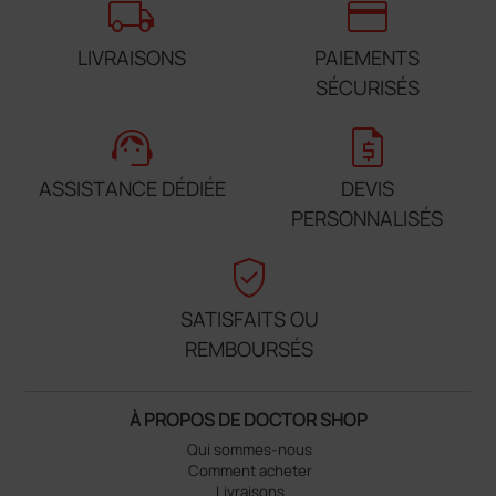
local_shipping
credit_card
LIVRAISONS
PAIEMENTS
SÉCURISÉS
support_agent
request_quote
ASSISTANCE DÉDIÉE
DEVIS
PERSONNALISÉS
verified_user
SATISFAITS OU
REMBOURSÉS
À PROPOS DE DOCTOR SHOP
Qui sommes-nous
Comment acheter
Livraisons