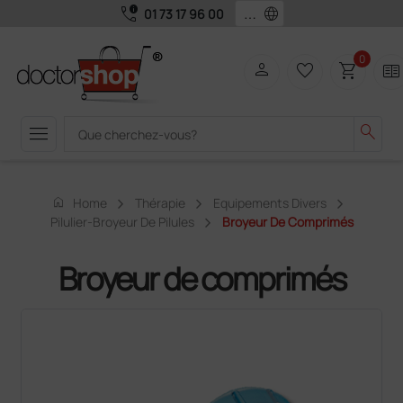
call_quality
language
01 73 17 96 00
0
person
favorite_border
shopping_cart
two_pager
menu
search
home
Home
Thérapie
Equipements Divers
Pilulier-Broyeur De Pilules
Broyeur De Comprimés
Broyeur de comprimés