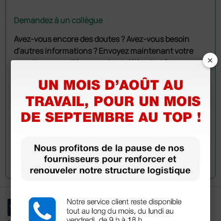
Demandez à un collègue
Avez-vous encore des doutes ? Avez-vous besoin
d'autres informations ? Envoyez maintenant votre
×
question aux collègues qui ont déjà acheté ce
produit.
Envoyez votre question