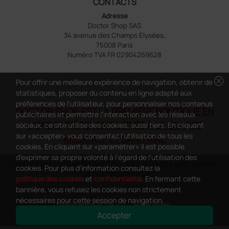
CONTACTS
Adresse
Doctor Shop SAS
34 avenue des Champs Elysées,
75008 Paris
Numéro TVA FR 02904269628
cancel
Pour offrir une meilleure expérience de navigation, obtenir de
statistiques, proposer du contenu en ligne adapté aux
préférences de l'utilisateur, pour personnaliser nos contenus
DOCTOR SHOP EST LA PREMIÈRE BOUTIQUE EN
publicitaires et permettre l'interaction avec les réseaux
LIGNE ENTIÈREMENT DÉDIÉE À LA CLASSE
sociaux, ce site utilise des cookies, aussi tiers. En cliquant
sur «accepter» vous consentez l'utilisation de tous les
MÉDICALE ET SANITAIRE
cookies. En cliquant sur «paramétrer» il est possible
d'exprimer sa propre volonté à l'égard de l'utilisation des
Copyright DoctorShop 2005-2026 - Tous les droits sont réservés -
cookies. Pour plus d'information consultez la
TVA FR 02904269628
politique des cookies
et
confidentialité
. En fermant cette
bannière, vous refusez les cookies non strictement
nécessaires pour cette session de navigation.
Accepter