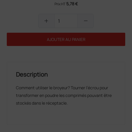
5,78 €
Prix HT
add
remove
AJOUTER AU PANIER
Description
Comment utiliser le broyeur? Tourner l’écrou pour
transformer en poudre les comprimés pouvant être
stockés dans le réceptacle.