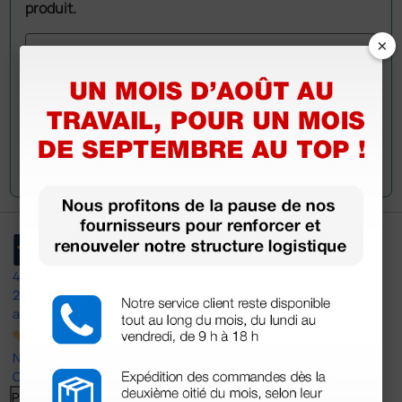
produit.
×
Envoyez votre question
4,5
/5
23
avis
Nos avis 4 et 5 étoiles.
Cliquez ici pour tous les lire >
Previous
Suivant