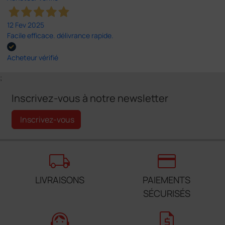
12 Fev 2025
Facile efficace. délivrance rapide.
Acheteur vérifié
;
Inscrivez-vous à notre newsletter
Inscrivez-vous
local_shipping
credit_card
LIVRAISONS
PAIEMENTS
SÉCURISÉS
support_agent
request_quote