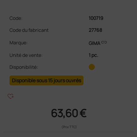
Code:
100719
Code du fabricant
27768
link
Marque:
GIMA
Unité de vente
:
1 pc.
Disponibilité:
Disponible sous 15 jours ouvrés
heart_plus
63,60 €
(Prix TTC)