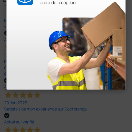
14 Avr 2026
Mon article reçu est conforme à la description texte, image et
vidéo proposée par le site.
Acheteur vérifié
13 Avr 2026
Pas du le sparadrap escompté. Est sensé tenir des pansements
épais ! Ce n'est pas le cas. En ce qui concerne la livraison, elle a
été rapide dans un emballage parfait.
Acheteur vérifié
20 Jan 2026
Satisfait de mon expérience sur Doctorshop
Acheteur vérifié