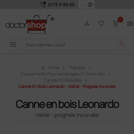
call_quality
language
01 73 17 96 00
0
person
favorite_border
shopping_cart
two_pager
menu
search
home
Home
Thérapie
Equipements Pour Handicapés Et Domiciliés
Cannes Et Béquilles
Canne En Bois Leonardo - Métal - Poignée Incurvée
Canne en bois Leonardo
métal - poignée incurvée