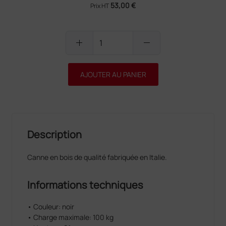
53,00 €
Prix HT
add
remove
AJOUTER AU PANIER
Description
Canne en bois de qualité fabriquée en Italie.
Informations techniques
• Couleur: noir
• Charge maximale: 100 kg