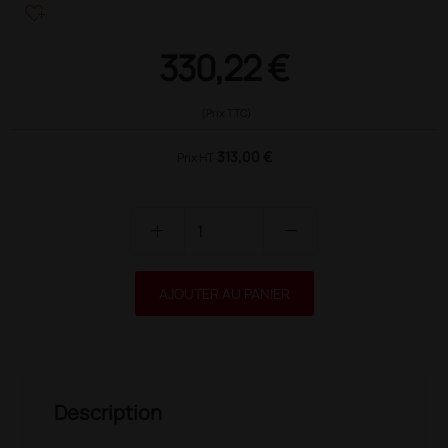
heart_plus
330,22 €
(Prix TTC)
313,00 €
Prix HT
add
remove
AJOUTER AU PANIER
Description