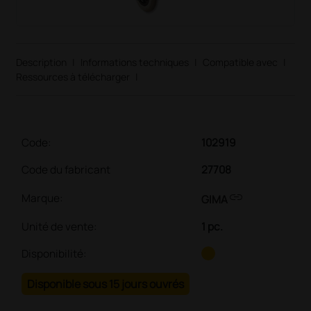
Description
|
Informations techniques
|
Compatible avec
|
Ressources à télécharger
|
Code:
102919
Code du fabricant
27708
link
Marque:
GIMA
Unité de vente
:
1 pc.
Disponibilité:
Disponible sous 15 jours ouvrés