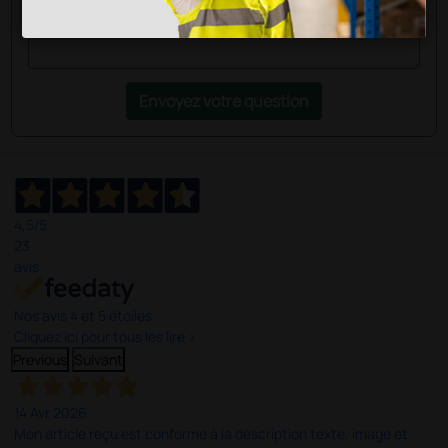
Envoyez votre question
4,5
/5
23
avis
Nos avis 4 et 5 étoiles.
Cliquez ici pour tous les lire >
Previous
Suivant
14 Avr 2026
Mon article reçu est conforme à la description texte, image et