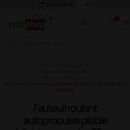
call_quality
language
01 73 17 96 00
0
person
favorite_border
shopping_cart
two_pager
menu
search
home
Home
Thérapie
Equipements Pour Handicapés Et Domiciliés
Fauteuils Roulants
Fauteuil Roulant Autopropulsé Pliable Pédiatrique – Assise 35 Cm –
Tissu Noir
Fauteuil roulant
autopropulsé pliable