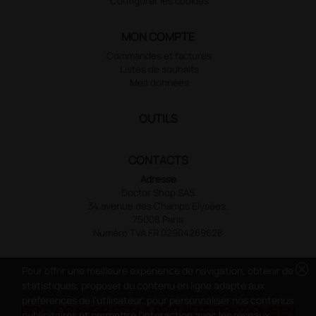
Configurer les cookies
MON COMPTE
Commandes et factures
Listes de souhaits
Mes données
OUTILS
CONTACTS
Adresse
Doctor Shop SAS
34 avenue des Champs Elysées,
75008 Paris
Numéro TVA FR 02904269628
cancel
Pour offrir une meilleure expérience de navigation, obtenir de
statistiques, proposer du contenu en ligne adapté aux
préférences de l'utilisateur, pour personnaliser nos contenus
DOCTOR SHOP EST LA PREMIÈRE BOUTIQUE EN
publicitaires et permettre l'interaction avec les réseaux