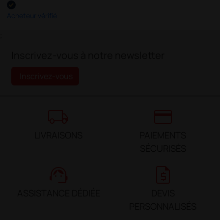
Acheteur vérifié
;
Inscrivez-vous à notre newsletter
Inscrivez-vous
local_shipping
credit_card
LIVRAISONS
PAIEMENTS
SÉCURISÉS
support_agent
request_quote
ASSISTANCE DÉDIÉE
DEVIS
PERSONNALISÉS