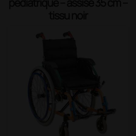
pédiatrique – assise 35 cm –
tissu noir