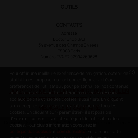
OUTILS
CONTACTS
Adresse
Doctor Shop SAS
34 avenue des Champs Elysées,
75008 Paris
Numéro TVA FR 02904269628
cancel
Pour offrir une meilleure expérience de navigation, obtenir de
statistiques, proposer du contenu en ligne adapté aux
préférences de l'utilisateur, pour personnaliser nos contenus
DOCTOR SHOP EST LA PREMIÈRE BOUTIQUE EN
publicitaires et permettre l'interaction avec les réseaux
LIGNE ENTIÈREMENT DÉDIÉE À LA CLASSE
sociaux, ce site utilise des cookies, aussi tiers. En cliquant
sur «accepter» vous consentez l'utilisation de tous les
MÉDICALE ET SANITAIRE
cookies. En cliquant sur «paramétrer» il est possible
d'exprimer sa propre volonté à l'égard de l'utilisation des
Copyright DoctorShop 2005-2026 - Tous les droits sont réservés -
cookies. Pour plus d'information consultez la
TVA FR 02904269628
politique des cookies
et
confidentialité
. En fermant cette
bannière, vous refusez les cookies non strictement