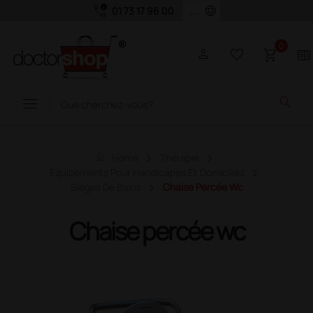
call_quality
language
01 73 17 96 00
0
person
favorite_border
shopping_cart
two_pager
menu
search
home
Home
Thérapie
Equipements Pour Handicapés Et Domiciliés
Sièges De Bains
Chaise Percée Wc
Chaise percée wc