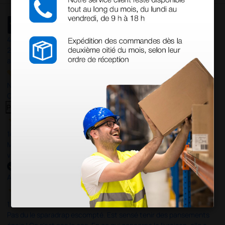
4,5
/5
23
avis
Nos avis 4 et 5 étoiles.
Cliquez ici pour tous les lire >
Previous
Suivant
14 Avr 2026
Mon article reçu est conforme à la description texte, image et
vidéo proposée par le site.
Acheteur vérifié
13 Avr 2026
Pas du le sparadrap escompté. Est sensé tenir des pansements