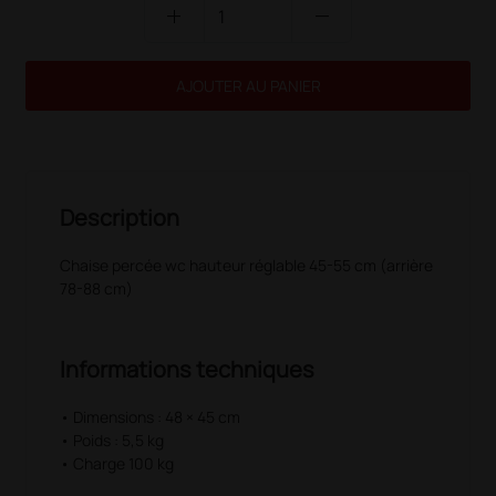
add
remove
AJOUTER AU PANIER
Description
Chaise percée wc hauteur réglable 45-55 cm (arrière
78-88 cm)
Informations techniques
• Dimensions : 48 × 45 cm
• Poids : 5,5 kg
• Charge 100 kg