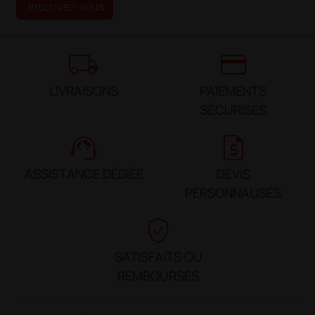
Inscrivez-vous
local_shipping
credit_card
LIVRAISONS
PAIEMENTS
SÉCURISÉS
support_agent
request_quote
ASSISTANCE DÉDIÉE
DEVIS
PERSONNALISÉS
verified_user
SATISFAITS OU
REMBOURSÉS