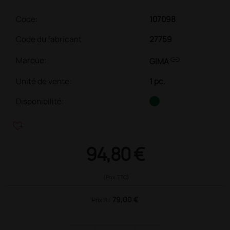
Code:
107098
Code du fabricant
27759
link
Marque:
GIMA
Unité de vente
:
1 pc.
Disponibilité:
heart_plus
94,80 €
(Prix TTC)
79,00 €
Prix HT