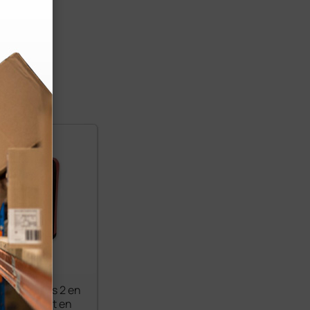
gence Silos 2 en
r recouvert en