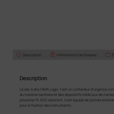
info
assignment
work
Description
Informations techniques
É
Description
Le sac à dos GIMA Logic‑1 est un conteneur d'urgence con
du matériel sanitaire et des dispositifs médicaux de maniè
polyester PL 600 résistant, il est équipé de poches extérie
pour la fixation des instruments.