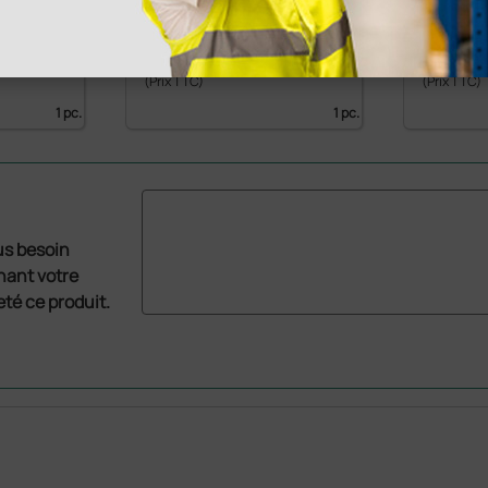
PVC - r
140,16 €
150,4
0 €
175,20 €
(Prix TTC)
(Prix TTC)
1 pc.
1 pc.
us besoin
nant votre
té ce produit.