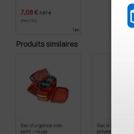
7,08 €
7,87 €
(Prix TTC)
1 pc.
Produits similaires
Sac d'urgence vide -
Sac à dos Ambul
petit - rouge
polyester - roug