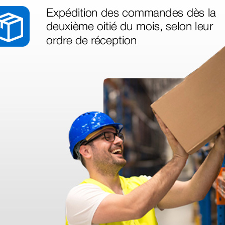
ance en
Sac d’urgence Silos 2 en
Sac d’ur
e
polyester – bleu
polyeste