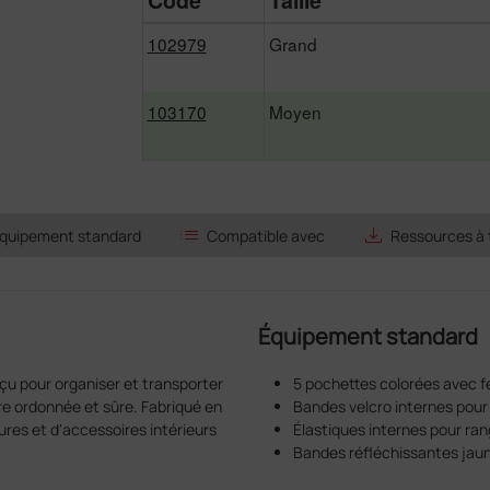
Code
Taille
102979
Grand
103170
Moyen
list
save_alt
quipement standard
Compatible avec
Ressources à 
Équipement standard
çu pour organiser et transporter
5 pochettes colorées avec f
re ordonnée et sûre. Fabriqué en
Bandes velcro internes pour 
ures et d'accessoires intérieurs
Élastiques internes pour ran
Bandes réfléchissantes jaun