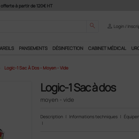
ement 4X avec Paypal
search
person
Login / Inscr
AREILS
PANSEMENTS
DÉSINFECTION
CABINET MÉDICAL
UR
Logic-1 Sac À Dos - Moyen - Vide
Logic-1 Sac à dos
moyen - vide
Description
|
Informations techniques
|
Équipe
|