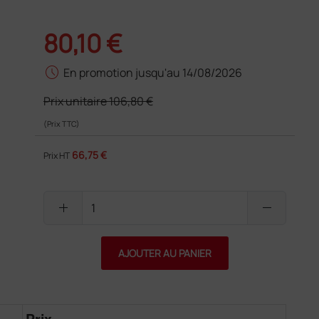
80,10 €
schedule
En promotion jusqu'au 14/08/2026
Prix unitaire
106,80 €
(Prix TTC)
66,75 €
Prix HT
add
remove
AJOUTER AU PANIER