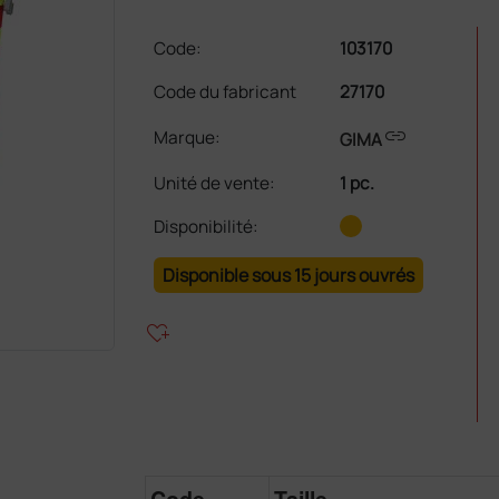
Code:
103170
Code du fabricant
27170
link
Marque:
GIMA
Unité de vente
:
1 pc.
Disponibilité:
Disponible sous 15 jours ouvrés
heart_plus