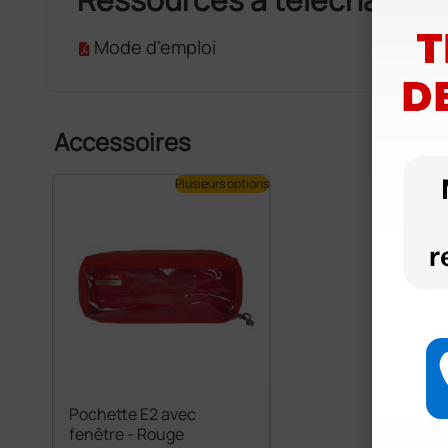
Mode d'emploi
Accessoires
Plusieurs options
Pochette E2 avec
fenêtre - Rouge