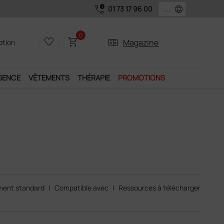
call_quality
language
01 73 17 96 00
0
favorite_border
shopping_cart
two_pager
Magazine
iption
GENCE
VÊTEMENTS
THÉRAPIE
PROMOTIONS
ment standard
|
Compatible avec
|
Ressources à télécharger