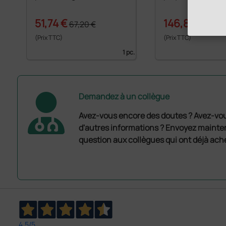
51,74 €
146,88 €
67,20 €
172,8
(Prix TTC)
(Prix TTC)
1 pc.
Demandez à un collègue
Avez-vous encore des doutes ? Avez-vo
d'autres informations ? Envoyez mainte
question aux collègues qui ont déjà ache
4,5
/5