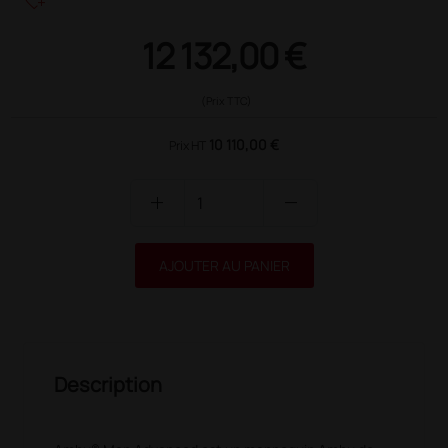
heart_plus
12 132,00 €
(Prix TTC)
10 110,00 €
Prix HT
add
remove
AJOUTER AU PANIER
Description