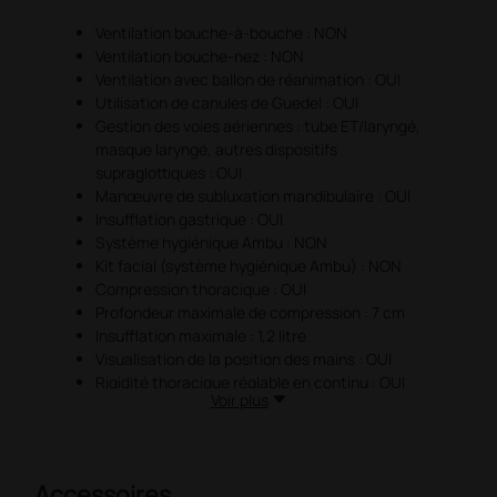
Ventilation bouche-à-bouche : NON
Ventilation bouche-nez : NON
Ventilation avec ballon de réanimation : OUI
Utilisation de canules de Guedel : OUI
Gestion des voies aériennes : tube ET/laryngé,
masque laryngé, autres dispositifs
supraglottiques : OUI
Manœuvre de subluxation mandibulaire : OUI
Insufflation gastrique : OUI
Système hygiénique Ambu : NON
Kit facial (système hygiénique Ambu) : NON
Compression thoracique : OUI
Profondeur maximale de compression : 7 cm
Insufflation maximale : 1,2 litre
Visualisation de la position des mains : OUI
Rigidité thoracique réglable en continu : OUI
Voir plus
Pouls : électrique
Positionnement des électrodes du défibrillateur
: OUI
Défibrillation : OUI
Accessoires