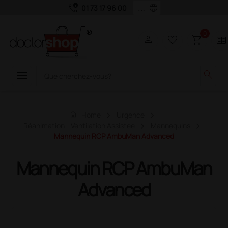
call_quality
language
01 73 17 96 00
0
person
favorite_border
shopping_cart
two_pager
menu
search
home
Home
Urgence
Réanimation - Ventilation Assistée
Mannequins
Mannequin RCP AmbuMan Advanced
Mannequin RCP AmbuMan
Advanced