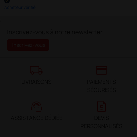
Acheteur vérifié
;
Inscrivez-vous à notre newsletter
Inscrivez-vous
local_shipping
credit_card
LIVRAISONS
PAIEMENTS
SÉCURISÉS
support_agent
request_quote
ASSISTANCE DÉDIÉE
DEVIS
PERSONNALISÉS