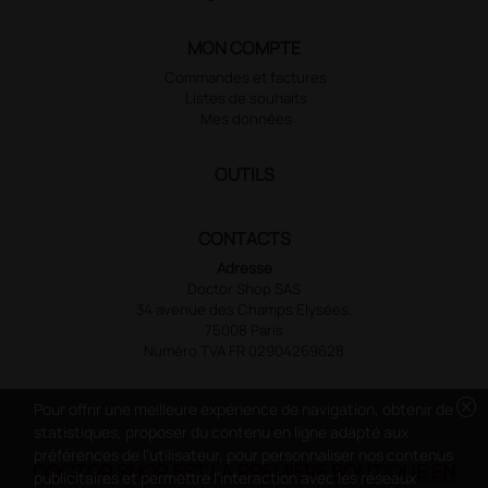
MON COMPTE
Commandes et factures
Listes de souhaits
Mes données
OUTILS
CONTACTS
Adresse
Doctor Shop SAS
34 avenue des Champs Elysées,
75008 Paris
Numéro TVA FR 02904269628
cancel
Pour offrir une meilleure expérience de navigation, obtenir de
statistiques, proposer du contenu en ligne adapté aux
préférences de l'utilisateur, pour personnaliser nos contenus
DOCTOR SHOP EST LA PREMIÈRE BOUTIQUE EN
publicitaires et permettre l'interaction avec les réseaux