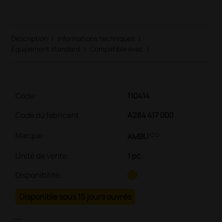
Description
|
Informations techniques
|
Équipement standard
|
Compatible avec
|
Code:
110414
Code du fabricant
A284 417 000
link
Marque:
AMBU
Unité de vente
:
1 pc.
Disponibilité:
Disponible sous 15 jours ouvrés