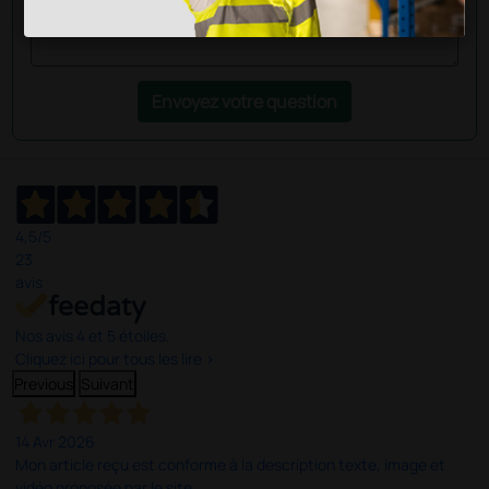
Envoyez votre question
4,5
/5
23
avis
Nos avis 4 et 5 étoiles.
Cliquez ici pour tous les lire >
Previous
Suivant
14 Avr 2026
Mon article reçu est conforme à la description texte, image et
vidéo proposée par le site.