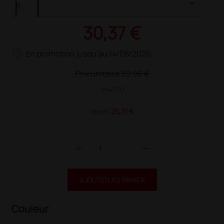
30,37 €
schedule
En promotion jusqu'au 14/08/2026
Prix unitaire
39,96 €
(Prix TTC)
25,31 €
Prix HT
add
remove
AJOUTER AU PANIER
Couleur