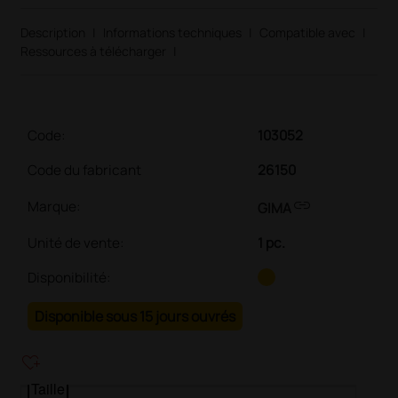
Description
|
Informations techniques
|
Compatible avec
|
Ressources à télécharger
|
Code:
103052
Code du fabricant
26150
link
Marque:
GIMA
Unité de vente
:
1 pc.
Disponibilité:
Disponible sous 15 jours ouvrés
heart_plus
Taille