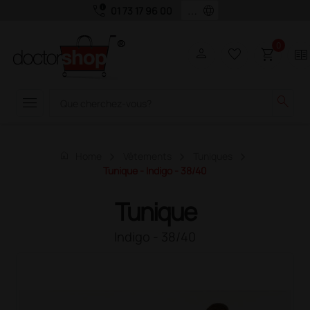
call_quality
language
01 73 17 96 00
0
person
favorite_border
shopping_cart
two_pager
menu
search
home
Home
Vêtements
Tuniques
Tunique - Indigo - 38/40
Tunique
Indigo - 38/40