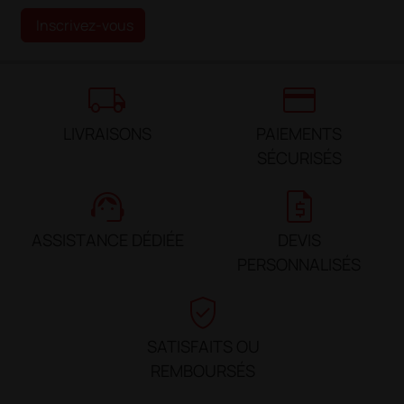
Inscrivez-vous
local_shipping
credit_card
LIVRAISONS
PAIEMENTS
SÉCURISÉS
support_agent
request_quote
ASSISTANCE DÉDIÉE
DEVIS
PERSONNALISÉS
verified_user
SATISFAITS OU
REMBOURSÉS