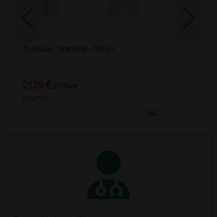
Tunique - blanche - 38/40
21,16 €
27,84 €
(Prix TTC)
1 pc.