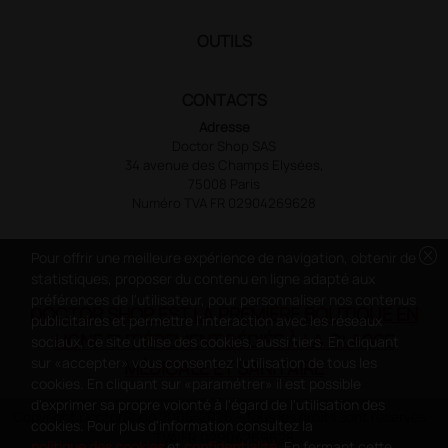
OUTILS
CONTACTS
Adresse
Doctor Shop SAS
34 avenue des Champs Elysées,
75008 Paris
Numéro TVA FR 02904269628
cancel
Pour offrir une meilleure expérience de navigation, obtenir de
statistiques, proposer du contenu en ligne adapté aux
préférences de l'utilisateur, pour personnaliser nos contenus
DOCTOR SHOP EST LA PREMIÈRE BOUTIQUE EN
publicitaires et permettre l'interaction avec les réseaux
LIGNE ENTIÈREMENT DÉDIÉE À LA CLASSE
sociaux, ce site utilise des cookies, aussi tiers. En cliquant
sur «accepter» vous consentez l'utilisation de tous les
MÉDICALE ET SANITAIRE
cookies. En cliquant sur «paramétrer» il est possible
d'exprimer sa propre volonté à l'égard de l'utilisation des
Copyright DoctorShop 2005-2026 - Tous les droits sont réservés -
cookies. Pour plus d'information consultez la
TVA FR 02904269628
politique des cookies
et
confidentialité
. En fermant cette