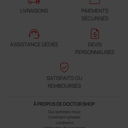
local_shipping
credit_card
LIVRAISONS
PAIEMENTS
SÉCURISÉS
support_agent
request_quote
ASSISTANCE DÉDIÉE
DEVIS
PERSONNALISÉS
verified_user
SATISFAITS OU
REMBOURSÉS
À PROPOS DE DOCTOR SHOP
Qui sommes-nous
Comment acheter
Livraisons