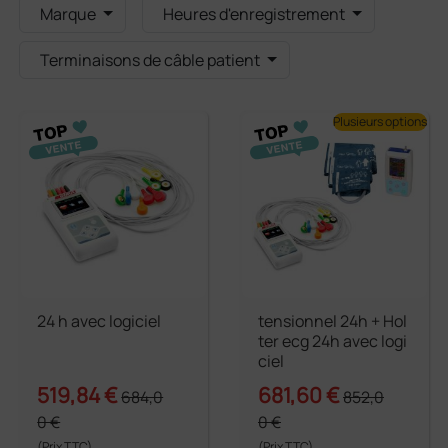
Marque
Heures d'enregistrement
Terminaisons de câble patient
Plusieurs options
24 h avec logiciel
tensionnel 24h + Hol
ter ecg 24h avec logi
ciel
519,84 €
681,60 €
684,0
852,0
0 €
0 €
(Prix TTC)
(Prix TTC)