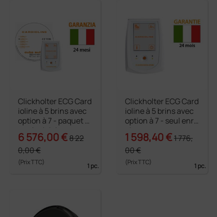
Clickholter ECG Card
Clickholter ECG Card
ioline à 5 brins avec
ioline à 5 brins avec
option à 7 - paquet a
option à 7 - seul enre
vec logiciel
gistreur
6 576,00 €
1 598,40 €
8 22
1 776,
0,00 €
00 €
(Prix TTC)
(Prix TTC)
1 pc.
1 pc.