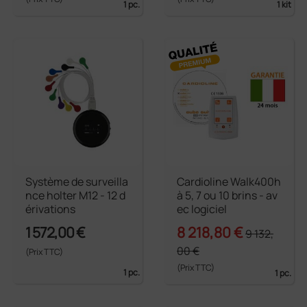
1 pc.
1 kit
Système de surveilla
Cardioline Walk400h
nce holter M12 - 12 d
à 5, 7 ou 10 brins - av
érivations
ec logiciel
1 572,00 €
8 218,80 €
9 132,
00 €
(Prix TTC)
(Prix TTC)
1 pc.
1 pc.