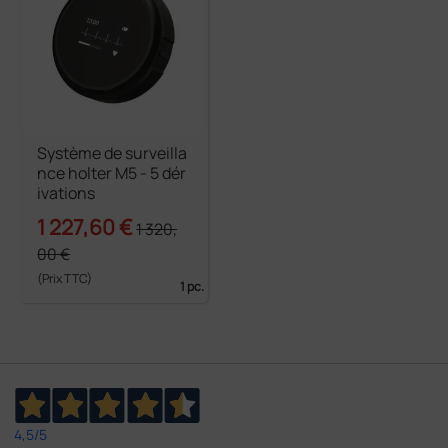
Système de surveilla
nce holter M5 - 5 dér
ivations
1 227,60 €
1 320,
00 €
(Prix TTC)
1 pc.
4,5
/5