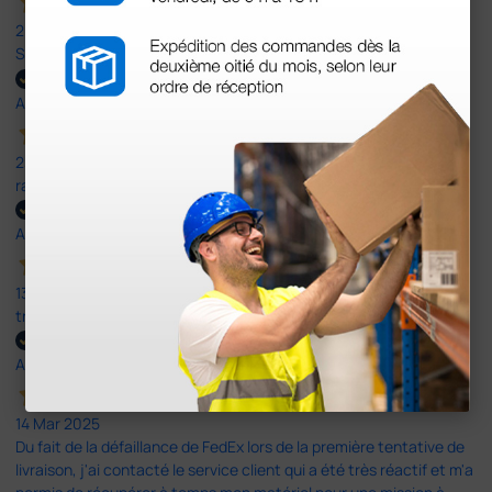
20 Jan 2026
Satisfait de mon expérience sur Doctorshop
Acheteur vérifié
23 Oct 2025
rapide et efficace, la commande comme la livraison.
Acheteur vérifié
13 Agu 2025
tres bien je recommande. prix correct expédition rapide.
Acheteur vérifié
14 Mar 2025
Du fait de la défaillance de FedEx lors de la première tentative de
livraison, j'ai contacté le service client qui a été très réactif et m'a