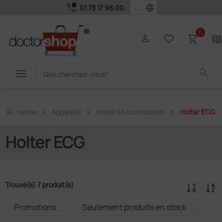
call_quality
language
01 73 17 96 00
0
person
favorite_border
shopping_cart
two_page
menu
search
home
Home
Appareils
Holter Et Accessoires
Holter ECG
Holter ECG
Trouvé(s) 7 produit(s)
Promotions
Seulement produits en stock