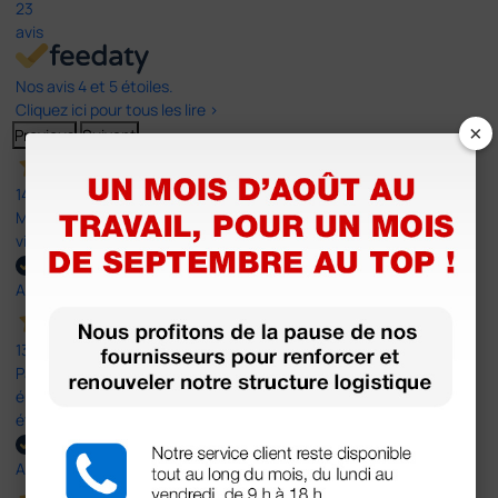
23
avis
Nos avis 4 et 5 étoiles.
Cliquez ici pour tous les lire >
×
Previous
Suivant
14 Avr 2026
Mon article reçu est conforme à la description texte, image et
vidéo proposée par le site.
Acheteur vérifié
13 Avr 2026
Pas du le sparadrap escompté. Est sensé tenir des pansements
épais ! Ce n'est pas le cas. En ce qui concerne la livraison, elle a
été rapide dans un emballage parfait.
Acheteur vérifié