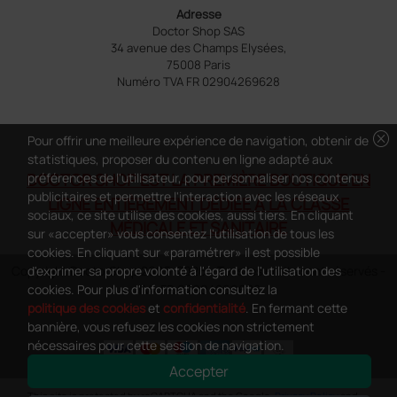
Adresse
Doctor Shop SAS
34 avenue des Champs Elysées,
75008 Paris
Numéro TVA FR 02904269628
cancel
Pour offrir une meilleure expérience de navigation, obtenir de
statistiques, proposer du contenu en ligne adapté aux
préférences de l'utilisateur, pour personnaliser nos contenus
DOCTOR SHOP EST LA PREMIÈRE BOUTIQUE EN
publicitaires et permettre l'interaction avec les réseaux
LIGNE ENTIÈREMENT DÉDIÉE À LA CLASSE
sociaux, ce site utilise des cookies, aussi tiers. En cliquant
MÉDICALE ET SANITAIRE
sur «accepter» vous consentez l'utilisation de tous les
cookies. En cliquant sur «paramétrer» il est possible
d'exprimer sa propre volonté à l'égard de l'utilisation des
Copyright DoctorShop 2005-2026 - Tous les droits sont réservés -
cookies. Pour plus d'information consultez la
TVA FR 02904269628
politique des cookies
et
confidentialité
. En fermant cette
bannière, vous refusez les cookies non strictement
nécessaires pour cette session de navigation.
Accepter
0
This site is protected by reCAPTCHA and the Google
Privacy Policy
and