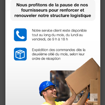
Câble ECG 10 brins p
Système de surveilla
our Holter ECG M12
nce holter M12 - 12 d
érivations
118,80 €
1 572,00 €
(Prix TTC)
(Prix TTC)
1 pc.
1 pc.
tensionnel Cardiolin
Cardioline Walk400h