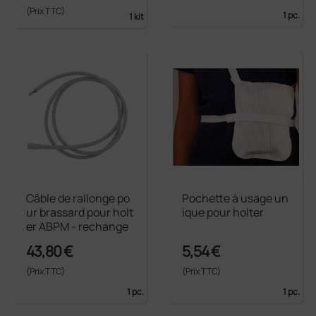
(Prix TTC)
1 pc.
1 kit
Câble de rallonge po
Pochette à usage un
ur brassard pour holt
ique pour holter
er ABPM - rechange
43,80 €
5,54 €
(Prix TTC)
(Prix TTC)
1 pc.
1 pc.