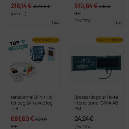
218,14 €
519,84 €
357,60 €
684,0
0 €
(Prix TTC)
(Prix TTC)
1 pc.
1 pc.
Plusieurs options
Plusieurs options
tensionnel 24h + Hol
Brassards pour Holte
ter ecg 24h avec logi
r tensionnel GIMA AB
ciel
PM
681,60 €
24,24 €
852,0
0 €
(Prix TTC)