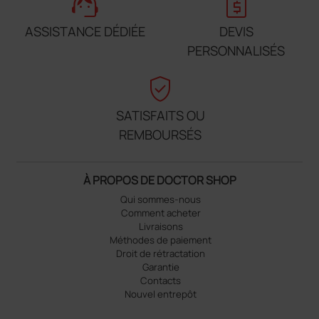
support_agent
request_quote
ASSISTANCE DÉDIÉE
DEVIS
PERSONNALISÉS
verified_user
SATISFAITS OU
REMBOURSÉS
À PROPOS DE DOCTOR SHOP
Qui sommes-nous
Comment acheter
Livraisons
Méthodes de paiement
Droit de rétractation
Garantie
Contacts
Nouvel entrepôt