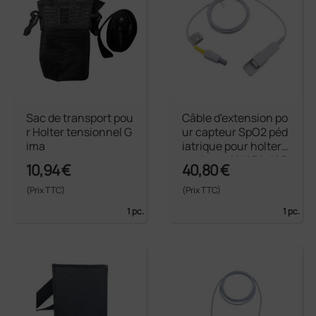
Sac de transport pou
Câble d'extension po
r Holter tensionnel G
ur capteur SpO2 péd
ima
iatrique pour holter t
ensionnel MAPA / AB
10,94 €
40,80 €
PM 24h
(Prix TTC)
(Prix TTC)
1 pc.
1 pc.