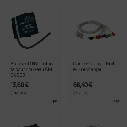
Brassard NIBP enfan
Câble ECG pour Holt
ts pour nouveau CM
er - rechange
S 8000
13,60 €
68,40 €
(Prix TTC)
(Prix TTC)
1 pc.
1 pc.