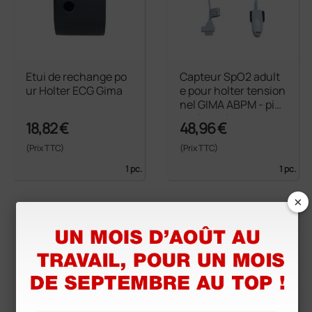
Etui de rechange po
Capteur SpO2 adult
ur Holter ECG Gima
e pour holter tension
nel GIMA ABPM - piè
ce de rechange
18,82 €
48,96 €
(Prix TTC)
(Prix TTC)
1 pc.
1 pc.
×