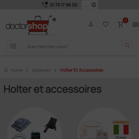
call_quality
language
01 73 17 96 00
0
person
favorite_border
shopping_cart
two_page
menu
search
home
Home
Appareils
Holter Et Accessoires
Holter et accessoires