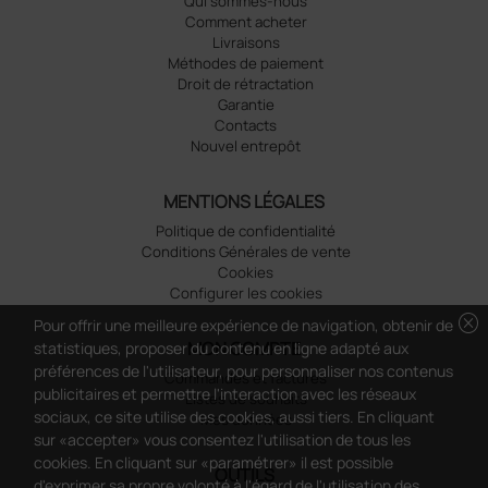
Qui sommes-nous
Comment acheter
Livraisons
Méthodes de paiement
Droit de rétractation
Garantie
Contacts
Nouvel entrepôt
MENTIONS LÉGALES
Politique de confidentialité
Conditions Générales de vente
Cookies
Configurer les cookies
cancel
Pour offrir une meilleure expérience de navigation, obtenir de
MON COMPTE
statistiques, proposer du contenu en ligne adapté aux
préférences de l'utilisateur, pour personnaliser nos contenus
Commandes et factures
publicitaires et permettre l'interaction avec les réseaux
Listes de souhaits
sociaux, ce site utilise des cookies, aussi tiers. En cliquant
Mes données
sur «accepter» vous consentez l'utilisation de tous les
cookies. En cliquant sur «paramétrer» il est possible
OUTILS
d'exprimer sa propre volonté à l'égard de l'utilisation des