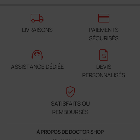
local_shipping
credit_card
LIVRAISONS
PAIEMENTS
SÉCURISÉS
support_agent
request_quote
ASSISTANCE DÉDIÉE
DEVIS
PERSONNALISÉS
verified_user
SATISFAITS OU
REMBOURSÉS
À PROPOS DE DOCTOR SHOP