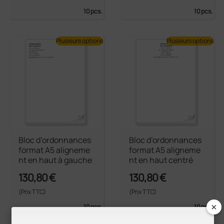
10 pcs.
10 pcs.
Plusieurs options
Plusieurs options
Bloc d’ordonnances
Bloc d’ordonnances
format A5 aligneme
format A5 aligneme
nt en haut à gauche
nt en haut centré
130,80 €
130,80 €
(Prix TTC)
(Prix TTC)
×
10 pcs.
10 pcs.