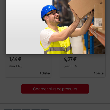
Pile bouton Lithium -
Piles alcalines C - Va
Varta 2025
rta half torch H.E.
1,44 €
4,27 €
(Prix TTC)
(Prix TTC)
1 blister
1 blister
Charger plus de produits