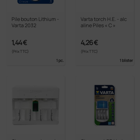
Pile bouton Lithium -
Varta torch H.E. - alc
Varta 2032
aline Piles « C »
1,44 €
4,26 €
(Prix TTC)
(Prix TTC)
1 pc.
1 blister