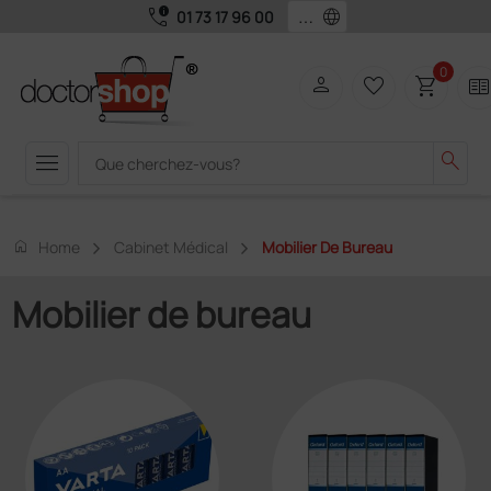
call_quality
language
01 73 17 96 00
0
person
favorite_border
shopping_cart
two_page
menu
search
home
Home
Cabinet Médical
Mobilier De Bureau
Mobilier de bureau