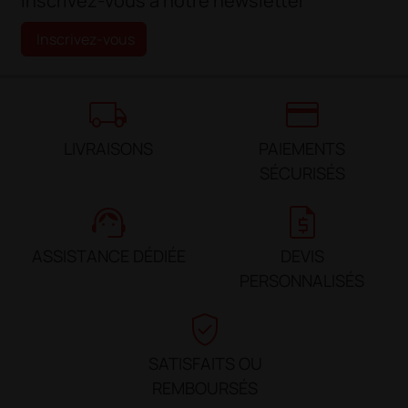
Inscrivez-vous à notre newsletter
Inscrivez-vous
local_shipping
credit_card
LIVRAISONS
PAIEMENTS
SÉCURISÉS
support_agent
request_quote
ASSISTANCE DÉDIÉE
DEVIS
PERSONNALISÉS
verified_user
SATISFAITS OU
REMBOURSÉS