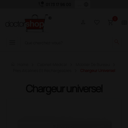
call_quality
language
01 73 17 96 00
0
person
favorite_border
shopping_cart
two_pager
menu
search
home
Home
Cabinet Médical
Mobilier De Bureau
Piles Alcalines Et Rechargeables
Chargeur Universel
Chargeur universel