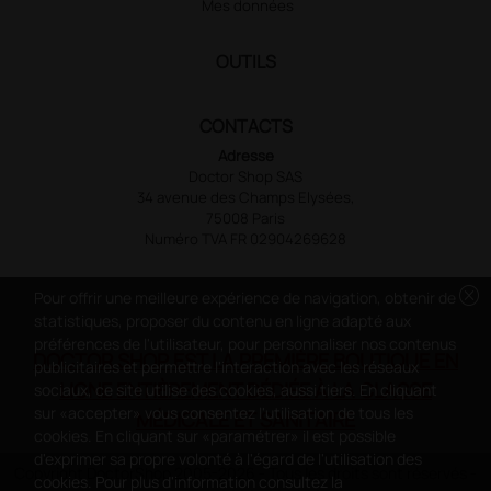
Mes données
OUTILS
CONTACTS
Adresse
Doctor Shop SAS
34 avenue des Champs Elysées,
75008 Paris
Numéro TVA FR 02904269628
cancel
Pour offrir une meilleure expérience de navigation, obtenir de
statistiques, proposer du contenu en ligne adapté aux
préférences de l'utilisateur, pour personnaliser nos contenus
DOCTOR SHOP EST LA PREMIÈRE BOUTIQUE EN
publicitaires et permettre l'interaction avec les réseaux
LIGNE ENTIÈREMENT DÉDIÉE À LA CLASSE
sociaux, ce site utilise des cookies, aussi tiers. En cliquant
sur «accepter» vous consentez l'utilisation de tous les
MÉDICALE ET SANITAIRE
cookies. En cliquant sur «paramétrer» il est possible
d'exprimer sa propre volonté à l'égard de l'utilisation des
Copyright DoctorShop 2005-2026 - Tous les droits sont réservés -
cookies. Pour plus d'information consultez la