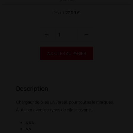
27,00 €
Prix HT
add
remove
AJOUTER AU PANIER
Description
Chargeur de piles universel, pour toutes le marques.
À utiliser avec les types de piles suivants:
AAA
AA