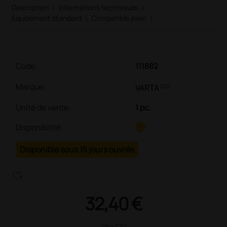
Description
|
Informations techniques
|
Équipement standard
|
Compatible avec
|
Code:
111882
link
Marque:
VARTA
Unité de vente
:
1 pc.
Disponibilité:
Disponible sous 15 jours ouvrés
heart_plus
32,40 €
(Prix TTC)