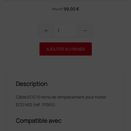
99,00 €
Prix HT
add
remove
AJOUTER AU PANIER
Description
Câble ECG 10 brins de remplacement pour Holter
ECG M12 (réf. 111565).
Compatible avec