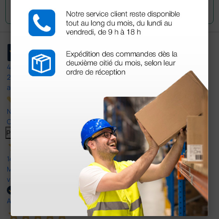
Envoyez votre question
4,5
/5
23
avis
Nos avis 4 et 5 étoiles.
Cliquez ici pour tous les lire >
Previous
Suivant
14 Avr 2026
Mon article reçu est conforme à la description texte, image et
vidéo proposée par le site.
Acheteur vérifié