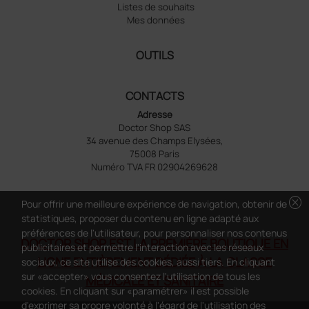
Listes de souhaits
Mes données
OUTILS
CONTACTS
Adresse
Doctor Shop SAS
34 avenue des Champs Elysées,
75008 Paris
Numéro TVA FR 02904269628
cancel
Pour offrir une meilleure expérience de navigation, obtenir de
statistiques, proposer du contenu en ligne adapté aux
préférences de l'utilisateur, pour personnaliser nos contenus
DOCTOR SHOP EST LA PREMIÈRE BOUTIQUE EN
publicitaires et permettre l'interaction avec les réseaux
LIGNE ENTIÈREMENT DÉDIÉE À LA CLASSE
sociaux, ce site utilise des cookies, aussi tiers. En cliquant
sur «accepter» vous consentez l'utilisation de tous les
MÉDICALE ET SANITAIRE
cookies. En cliquant sur «paramétrer» il est possible
d'exprimer sa propre volonté à l'égard de l'utilisation des