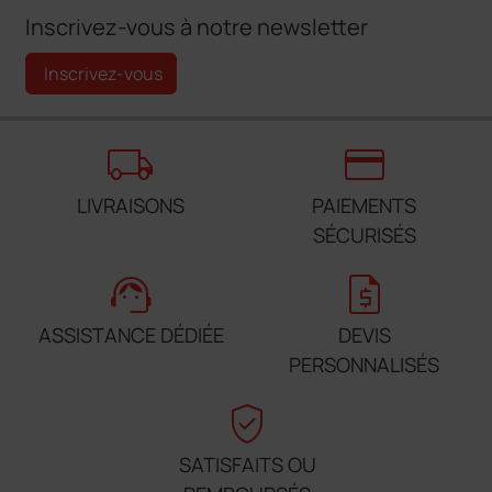
Inscrivez-vous à notre newsletter
Inscrivez-vous
local_shipping
credit_card
LIVRAISONS
PAIEMENTS
SÉCURISÉS
support_agent
request_quote
ASSISTANCE DÉDIÉE
DEVIS
PERSONNALISÉS
verified_user
SATISFAITS OU