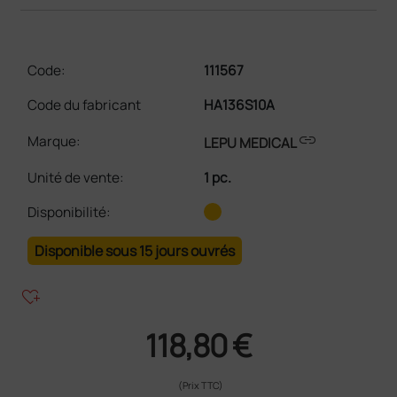
Code:
111567
Code du fabricant
HA136S10A
link
Marque:
LEPU MEDICAL
Unité de vente
:
1 pc.
Disponibilité:
Disponible sous 15 jours ouvrés
heart_plus
118,80 €
(Prix TTC)