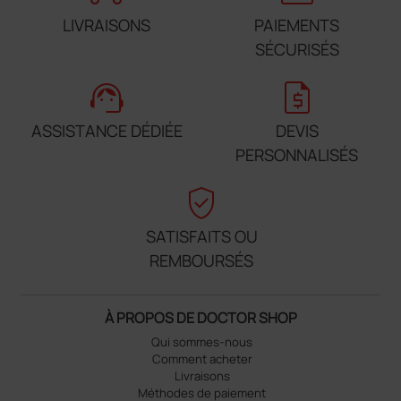
LIVRAISONS
PAIEMENTS
SÉCURISÉS
support_agent
request_quote
ASSISTANCE DÉDIÉE
DEVIS
PERSONNALISÉS
verified_user
SATISFAITS OU
REMBOURSÉS
À PROPOS DE DOCTOR SHOP
Qui sommes-nous
Comment acheter
Livraisons
Méthodes de paiement