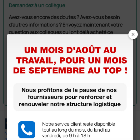
Demandez à un collègue
Avez-vous encore des doutes ? Avez-vous besoin
d'autres informations ? Envoyez maintenant votre
question aux collègues qui ont déjà acheté ce
×
produit.
Envoyez votre question
4,5
/5
23