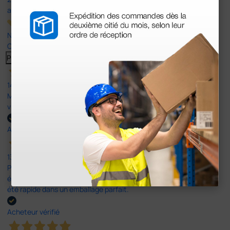
avis
Nos avis 4 et 5 étoiles.
Cliquez ici pour tous les lire >
Previous
Suivant
14 Avr 2026
Mon article reçu est conforme à la description texte, image et
vidéo proposée par le site.
Acheteur vérifié
13 Avr 2026
Pas du le sparadrap escompté. Est sensé tenir des pansements
épais ! Ce n'est pas le cas. En ce qui concerne la livraison, elle a
été rapide dans un emballage parfait.
Acheteur vérifié