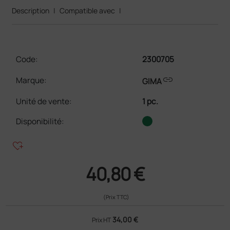
Description
|
Compatible avec
|
Code:
2300705
link
Marque:
GIMA
Unité de vente
:
1 pc.
Disponibilité:
heart_plus
40,80 €
(Prix TTC)
34,00 €
Prix HT