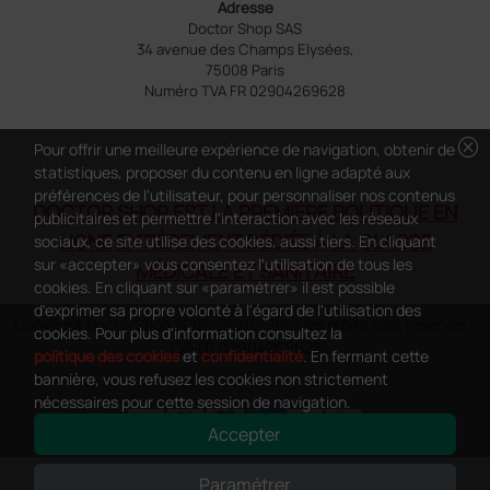
Adresse
Doctor Shop SAS
34 avenue des Champs Elysées,
75008 Paris
Numéro TVA FR 02904269628
cancel
Pour offrir une meilleure expérience de navigation, obtenir de
statistiques, proposer du contenu en ligne adapté aux
préférences de l'utilisateur, pour personnaliser nos contenus
DOCTOR SHOP EST LA PREMIÈRE BOUTIQUE EN
publicitaires et permettre l'interaction avec les réseaux
LIGNE ENTIÈREMENT DÉDIÉE À LA CLASSE
sociaux, ce site utilise des cookies, aussi tiers. En cliquant
sur «accepter» vous consentez l'utilisation de tous les
MÉDICALE ET SANITAIRE
cookies. En cliquant sur «paramétrer» il est possible
d'exprimer sa propre volonté à l'égard de l'utilisation des
Copyright DoctorShop 2005-2026 - Tous les droits sont réservés -
cookies. Pour plus d'information consultez la
TVA FR 02904269628
politique des cookies
et
confidentialité
. En fermant cette
bannière, vous refusez les cookies non strictement
nécessaires pour cette session de navigation.
Accepter
0
This site is protected by reCAPTCHA and the Google
Privacy Policy
and
Paramétrer