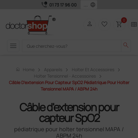
call_quality
language
01 73 17 96 00
0
person
favorite_border
shopping_cart
two_pager
menu
search
home
Home
Appareils
Holter Et Accessoires
Holter Tensionnel - Accessoires
Câble D'extension Pour Capteur SpO2 Pédiatrique Pour Holter
Tensionnel MAPA / ABPM 24h
Câble d'extension pour
capteur SpO2
pédiatrique pour holter tensionnel MAPA /
ABPM 24h