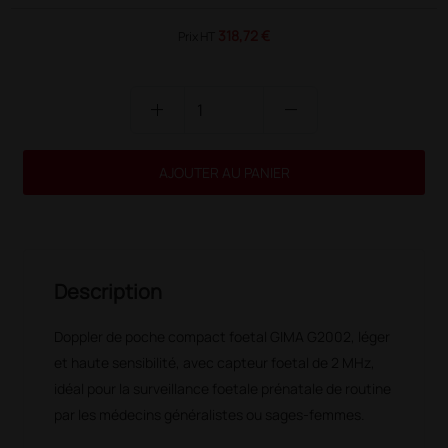
318,72 €
Prix HT
add
remove
AJOUTER AU PANIER
Description
Doppler de poche compact foetal GIMA G2002, léger
et haute sensibilité, avec capteur foetal de 2 MHz,
idéal pour la surveillance foetale prénatale de routine
par les médecins généralistes ou sages-femmes.