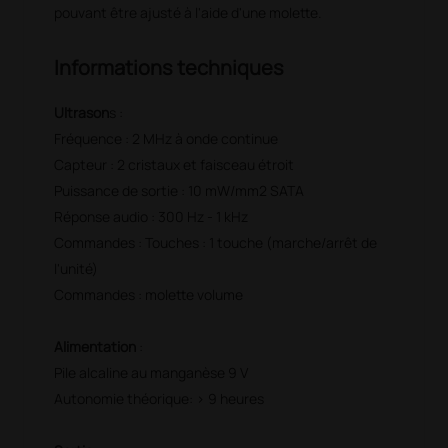
pouvant être ajusté à l'aide d'une molette.
Informations techniques
Ultrason
s :
Fréquence : 2 MHz à onde continue
Capteur : 2 cristaux et faisceau étroit
Puissance de sortie : 10 mW/mm2 SATA
Réponse audio : 300 Hz - 1 kHz
Commandes : Touches : 1 touche (marche/arrêt de
l'unité)
Commandes : molette volume
Alimentation
:
Pile alcaline au manganèse 9 V
Autonomie théorique: > 9 heures