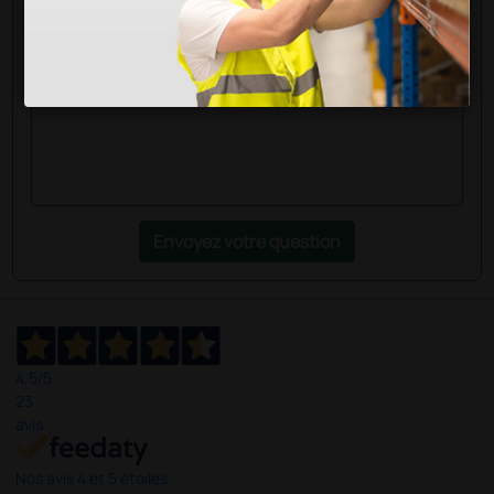
question aux collègues qui ont déjà acheté ce
produit.
Envoyez votre question
4,5
/5
23
avis
Nos avis 4 et 5 étoiles.