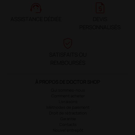
support_agent
request_quote
ASSISTANCE DÉDIÉE
DEVIS
PERSONNALISÉS
verified_user
SATISFAITS OU
REMBOURSÉS
À PROPOS DE DOCTOR SHOP
Qui sommes-nous
Comment acheter
Livraisons
Méthodes de paiement
Droit de rétractation
Garantie
Contacts
Nouvel entrepôt