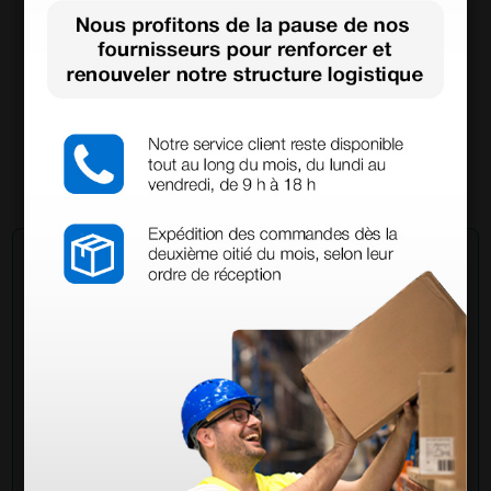
Doppler Sonotrax Pro II - avec écran rétroéclairé
sans capteur
231,07 €
278,40 €
(Prix TTC)
1 pc.
Demandez à un collègue
Avez-vous encore des doutes ? Avez-vous besoin
d'autres informations ? Envoyez maintenant votre