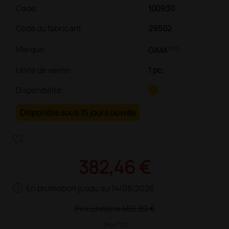
Code:
100930
Code du fabricant
29502
link
Marque:
GIMA
Unité de vente
:
1 pc.
Disponibilité:
Disponible sous 15 jours ouvrés
heart_plus
382,46 €
schedule
En promotion jusqu'au 14/08/2026
Prix unitaire
460,80 €
(Prix TTC)