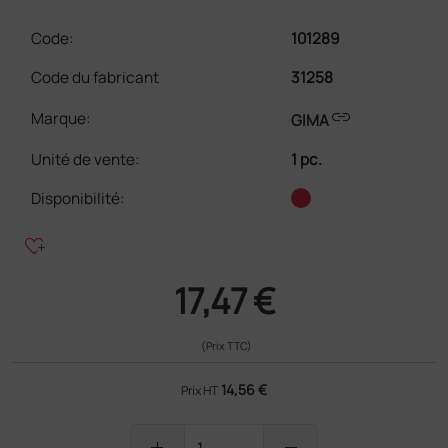
Code:
101289
Code du fabricant
31258
link
Marque:
GIMA
Unité de vente
:
1 pc.
Disponibilité:
heart_plus
17,47 €
(Prix TTC)
14,56 €
Prix HT
add
remove