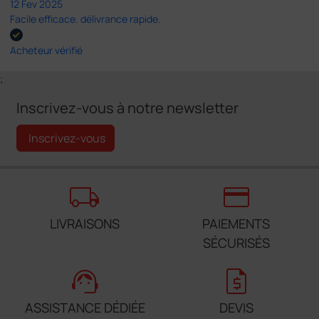
12 Fev 2025
Facile efficace. délivrance rapide.
Acheteur vérifié
;
Inscrivez-vous à notre newsletter
Inscrivez-vous
local_shipping
credit_card
LIVRAISONS
PAIEMENTS
SÉCURISÉS
support_agent
request_quote
ASSISTANCE DÉDIÉE
DEVIS