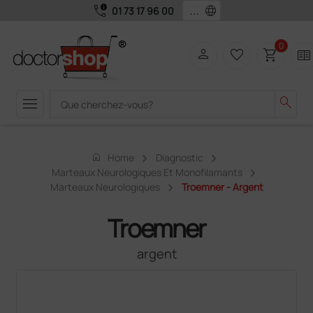
call_quality
language
01 73 17 96 00
0
person
favorite_border
shopping_cart
two_pager
menu
search
home
Home
Diagnostic
Marteaux Neurologiques Et Monofilamants
Marteaux Neurologiques
Troemner - Argent
Troemner
argent