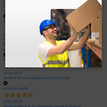
14 Avr 2026
Mon article reçu est conforme à la description texte, image et
vidéo proposée par le site.
Acheteur vérifié
13 Avr 2026
Pas du le sparadrap escompté. Est sensé tenir des pansements
épais ! Ce n'est pas le cas. En ce qui concerne la livraison, elle a
été rapide dans un emballage parfait.
Acheteur vérifié
20 Jan 2026
Satisfait de mon expérience sur Doctorshop
Acheteur vérifié
23 Oct 2025
rapide et efficace, la commande comme la livraison.