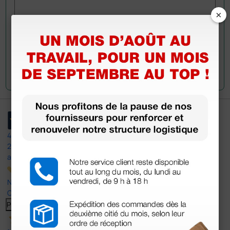
×
Envoyez votre question
4,5
/5
23
avis
Nos avis 4 et 5 étoiles.
Cliquez ici pour tous les lire >
Previous
Suivant