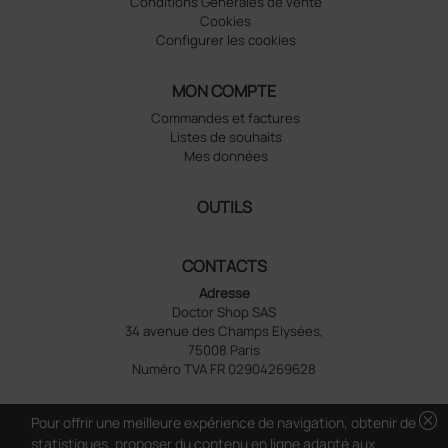
Conditions Générales de vente
Cookies
Configurer les cookies
MON COMPTE
Commandes et factures
Listes de souhaits
Mes données
OUTILS
CONTACTS
Adresse
Doctor Shop SAS
34 avenue des Champs Elysées,
75008 Paris
Numéro TVA FR 02904269628
cancel
Pour offrir une meilleure expérience de navigation, obtenir de
statistiques, proposer du contenu en ligne adapté aux