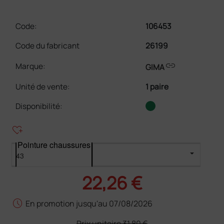
Code:
106453
Code du fabricant
26199
link
Marque:
GIMA
Unité de vente
:
1 paire
Disponibilité:
heart_plus
Pointure chaussures
22,26 €
schedule
En promotion jusqu'au 07/08/2026
Prix unitaire
31,80 €