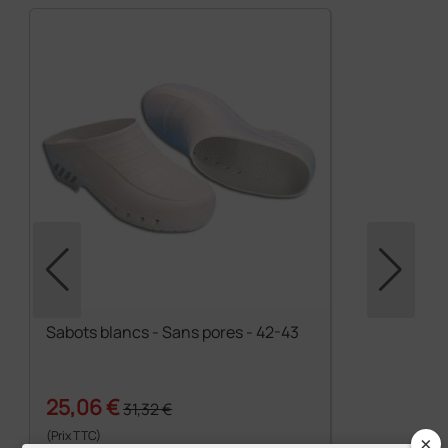
Sabots blancs - Sans pores - 42-43
25,06 €
31,32 €
(Prix TTC)
×