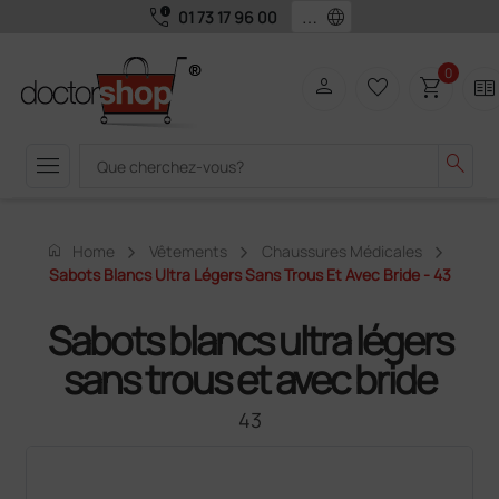
call_quality
language
01 73 17 96 00
0
person
favorite_border
shopping_cart
two_pager
menu
search
home
Home
Vêtements
Chaussures Médicales
Sabots Blancs Ultra Légers Sans Trous Et Avec Bride - 43
Sabots blancs ultra légers
sans trous et avec bride
43