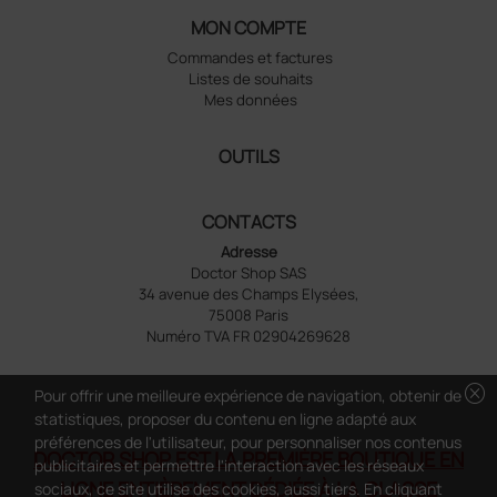
MON COMPTE
Commandes et factures
Listes de souhaits
Mes données
OUTILS
CONTACTS
Adresse
Doctor Shop SAS
34 avenue des Champs Elysées,
75008 Paris
Numéro TVA FR 02904269628
cancel
Pour offrir une meilleure expérience de navigation, obtenir de
statistiques, proposer du contenu en ligne adapté aux
préférences de l'utilisateur, pour personnaliser nos contenus
DOCTOR SHOP EST LA PREMIÈRE BOUTIQUE EN
publicitaires et permettre l'interaction avec les réseaux
LIGNE ENTIÈREMENT DÉDIÉE À LA CLASSE
sociaux, ce site utilise des cookies, aussi tiers. En cliquant