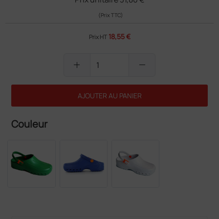
(Prix TTC)
18,55 €
Prix HT
add
remove
AJOUTER AU PANIER
Couleur