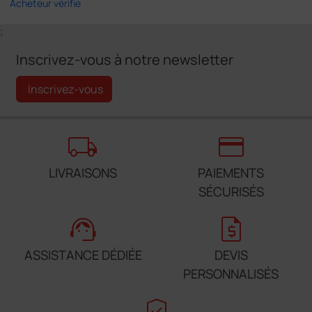
Acheteur vérifié
;
Inscrivez-vous à notre newsletter
Inscrivez-vous
local_shipping
credit_card
LIVRAISONS
PAIEMENTS
SÉCURISÉS
support_agent
request_quote
ASSISTANCE DÉDIÉE
DEVIS
PERSONNALISÉS
verified_user