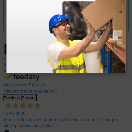
Envoyez votre question
4,5
/5
23
avis
Nos avis 4 et 5 étoiles.
Cliquez ici pour tous les lire >
Previous
Suivant
14 Avr 2026
Mon article reçu est conforme à la description texte, image et
vidéo proposée par le site.