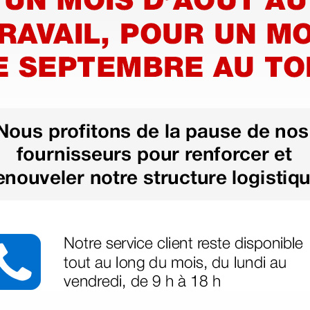
ans
Sabots oranges - Sans
Sabots b
pores - 34
pores - 
25,06 €
24,58
31,32 €
(Prix TTC)
(Prix TTC)
1 paire
1 paire
us besoin
nant votre