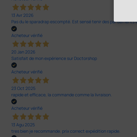
13 Avr 2026
Pas du le sparadrap escompté. Est sensé tenir des pansements épai
Acheteur vérifié
20 Jan 2026
Satisfait de mon expérience sur Doctorshop
Acheteur vérifié
23 Oct 2025
rapide et efficace, la commande comme la livraison.
Acheteur vérifié
13 Agu 2025
tres bien je recommande. prix correct expédition rapide.