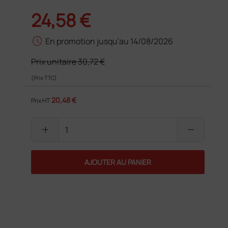
24,58 €
schedule
En promotion jusqu'au 14/08/2026
Prix unitaire
30,72 €
(Prix TTC)
20,48 €
Prix HT
add
remove
AJOUTER AU PANIER