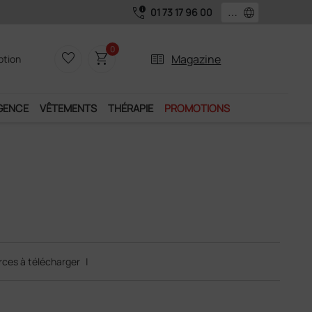
call_quality
language
01 73 17 96 00
0
favorite_border
shopping_cart
two_pager
Magazine
iption
GENCE
VÊTEMENTS
THÉRAPIE
PROMOTIONS
ces à télécharger
|