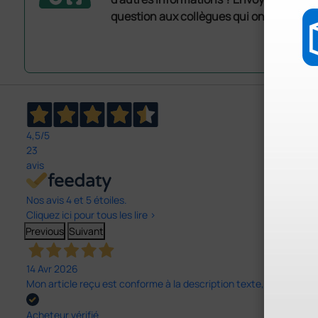
question aux collègues qui ont déjà ache
4,5
/5
23
avis
Nos avis 4 et 5 étoiles.
Cliquez ici pour tous les lire >
Previous
Suivant
14 Avr 2026
Mon article reçu est conforme à la description texte, image et vi
Acheteur vérifié