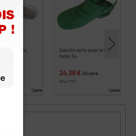
lancs - Avec
Sabots verts avec bride -
34
taille 34
 €
24,38 €
30,72 €
30,48 €
(Prix TTC)
1 paire
1 paire