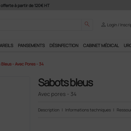
ement 4X avec Paypal
search
person
Login / Inscr
AREILS
PANSEMENTS
DÉSINFECTION
CABINET MÉDICAL
UR
Bleus - Avec Pores - 34
Sabots bleus
Avec pores - 34
Description
|
Informations techniques
|
Ressour