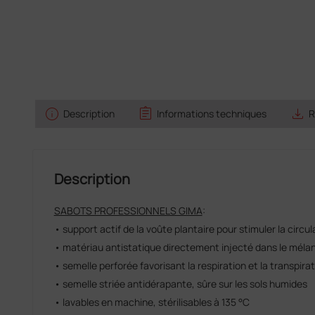
info
assignment
save_alt
Description
Informations techniques
R
Description
SABOTS PROFESSIONNELS GIMA
:
• support actif de la voûte plantaire pour stimuler la circul
• matériau antistatique directement injecté dans le méla
• semelle perforée favorisant la respiration et la transpira
• semelle striée antidérapante, sûre sur les sols humides
• lavables en machine, stérilisables à 135 °C