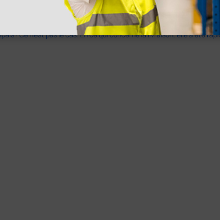
s ! Ce n'est pas le cas. En ce qui concerne la livraison, elle a été rap