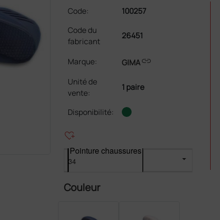
Code:
100257
Code du
26451
fabricant
link
Marque:
GIMA
Unité de
1 paire
vente
:
Disponibilité:
heart_plus
Pointure chaussures
Couleur