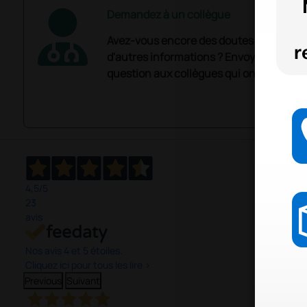
Demandez à un collègue
Avez-vous encore des doutes ? Avez-vo
d'autres informations ? Envoyez mainte
question aux collègues qui ont déjà ache
4,5
/5
23
avis
Nos avis 4 et 5 étoiles.
Cliquez ici pour tous les lire >
Previous
Suivant