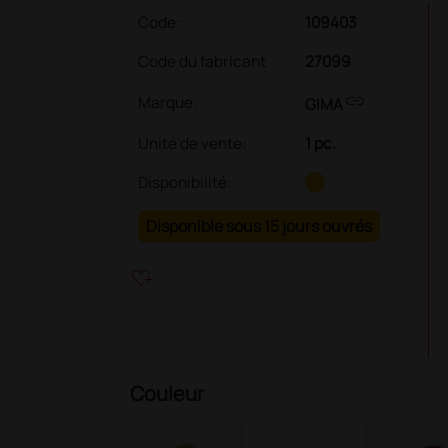
Code:
109403
Code du fabricant
27099
link
Marque:
GIMA
Unité de vente
:
1 pc.
Disponibilité:
Disponible sous 15 jours ouvrés
heart_plus
Couleur