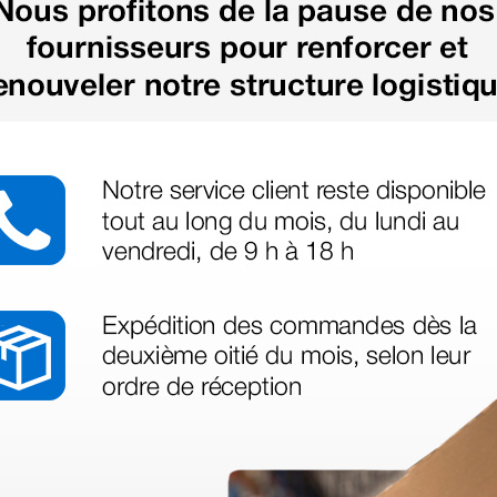
us besoin
nant votre
té ce produit.