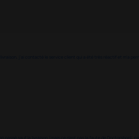
 livraison, j'ai contacté le service client qui a été très réactif et m'a
en passé sauf la livraison (mais ce n'est pas la faute de Doctorshop), car