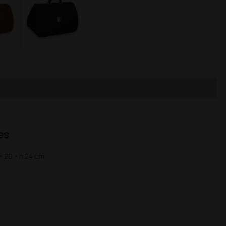
es
× 20 × h 24 cm