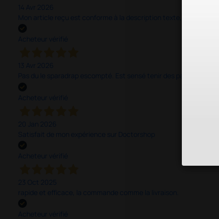
14 Avr 2026
Mon article reçu est conforme à la description texte, image et vi
Acheteur vérifié
13 Avr 2026
Pas du le sparadrap escompté. Est sensé tenir des pansements épai
Acheteur vérifié
20 Jan 2026
Satisfait de mon expérience sur Doctorshop
Acheteur vérifié
23 Oct 2025
rapide et efficace, la commande comme la livraison.
Acheteur vérifié