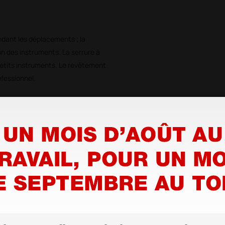
ndant les déplacements ; la
on des instruments. La serrure à
petits instruments. Le revêtement
ofessionnel.
alistes, infirmiers, opérateurs
ivités ambulatoires et les