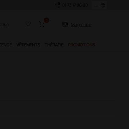
call_quality
language
01 73 17 96 00
0
favorite_border
shopping_cart
two_pager
Magazine
iption
GENCE
VÊTEMENTS
THÉRAPIE
PROMOTIONS