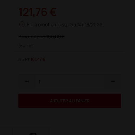
121,76 €
schedule
En promotion jusqu'au 14/08/2026
Prix unitaire
166,80 €
(Prix TTC)
101,47 €
Prix HT
add
remove
AJOUTER AU PANIER