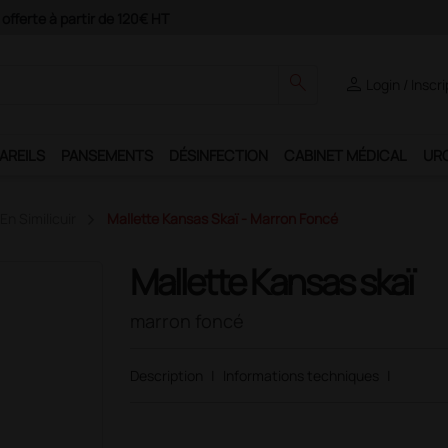
Paiement 4X avec Paypal
search
person
Login / Inscr
AREILS
PANSEMENTS
DÉSINFECTION
CABINET MÉDICAL
UR
En Similicuir
Mallette Kansas Skaï - Marron Foncé
Mallette Kansas skaï
marron foncé
Description
|
Informations techniques
|