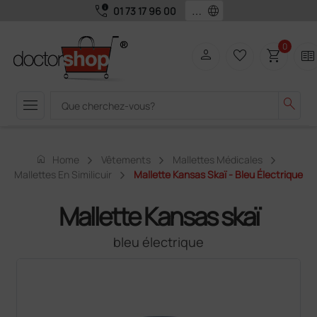
call_quality
language
01 73 17 96 00
0
person
favorite_border
shopping_cart
two_pager
menu
search
home
Home
Vêtements
Mallettes Médicales
Mallettes En Similicuir
Mallette Kansas Skaï - Bleu Électrique
Mallette Kansas skaï
bleu électrique