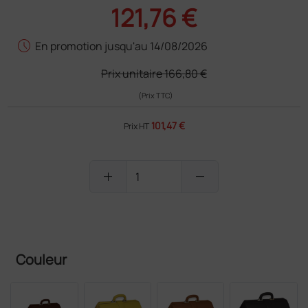
121,76 €
schedule
En promotion jusqu'au 14/08/2026
Prix unitaire
166,80 €
(Prix TTC)
101,47 €
Prix HT
add
remove
PRODUIT NON DISPONIBLE
Couleur