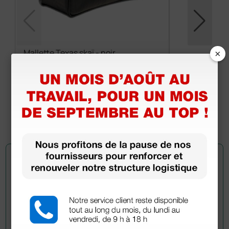
×
Mallette Texas skaï - noir
144,84 €
170,40 €
(Prix TTC)
1 pc.