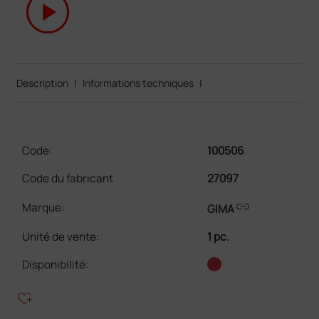
play_circle
Description
|
Informations techniques
|
Code:
100506
Code du fabricant
27097
link
Marque:
GIMA
Unité de vente
:
1 pc.
Disponibilité:
heart_plus