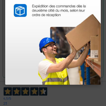
Demandez à un collègue
Avez-vous encore des doutes ? Avez-vous besoin
d'autres informations ? Envoyez maintenant votre
question aux collègues qui ont déjà acheté ce
produit.
Envoyez votre question
4,5
/5
23