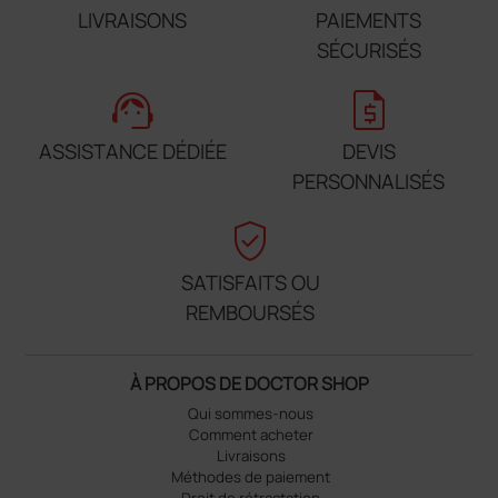
LIVRAISONS
PAIEMENTS
SÉCURISÉS
support_agent
request_quote
ASSISTANCE DÉDIÉE
DEVIS
PERSONNALISÉS
verified_user
SATISFAITS OU
REMBOURSÉS
À PROPOS DE DOCTOR SHOP
Qui sommes-nous
Comment acheter
Livraisons
Méthodes de paiement