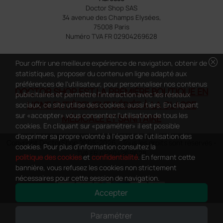
Doctor Shop SAS
34 avenue des Champs Elysées,
75008 Paris
Numéro TVA FR 02904269628
cancel
Pour offrir une meilleure expérience de navigation, obtenir de
statistiques, proposer du contenu en ligne adapté aux
préférences de l'utilisateur, pour personnaliser nos contenus
DOCTOR SHOP EST LA PREMIÈRE BOUTIQUE EN
publicitaires et permettre l'interaction avec les réseaux
LIGNE ENTIÈREMENT DÉDIÉE À LA CLASSE
sociaux, ce site utilise des cookies, aussi tiers. En cliquant
sur «accepter» vous consentez l'utilisation de tous les
MÉDICALE ET SANITAIRE
cookies. En cliquant sur «paramétrer» il est possible
d'exprimer sa propre volonté à l'égard de l'utilisation des
Copyright DoctorShop 2005-2026 - Tous les droits sont réservés -
cookies. Pour plus d'information consultez la
TVA FR 02904269628
politique des cookies
et
confidentialité
. En fermant cette
bannière, vous refusez les cookies non strictement
nécessaires pour cette session de navigation.
Accepter
0
This site is protected by reCAPTCHA and the Google
Privacy Policy
and
Paramétrer