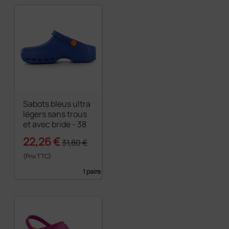
Sabots bleus ultra
légers sans trous
et avec bride - 38
22,26 €
31,80 €
(Prix TTC)
1 paire