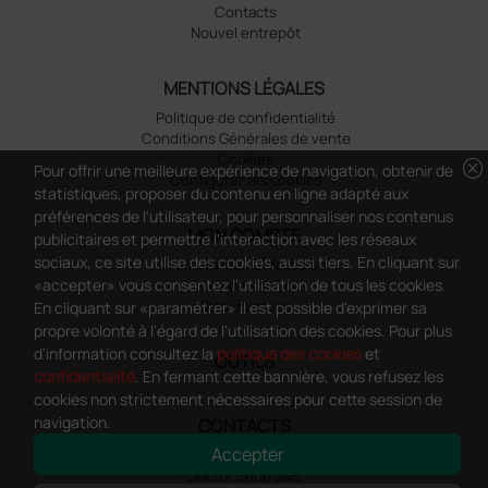
Contacts
Nouvel entrepôt
MENTIONS LÉGALES
Politique de confidentialité
Conditions Générales de vente
Cookies
cancel
Pour offrir une meilleure expérience de navigation, obtenir de
Configurer les cookies
statistiques, proposer du contenu en ligne adapté aux
préférences de l'utilisateur, pour personnaliser nos contenus
MON COMPTE
publicitaires et permettre l'interaction avec les réseaux
sociaux, ce site utilise des cookies, aussi tiers. En cliquant sur
Commandes et factures
«accepter» vous consentez l'utilisation de tous les cookies.
Listes de souhaits
Mes données
En cliquant sur «paramétrer» il est possible d'exprimer sa
propre volonté à l'égard de l'utilisation des cookies. Pour plus
d'information consultez la
politique des cookies
et
OUTILS
confidentialité
. En fermant cette bannière, vous refusez les
cookies non strictement nécessaires pour cette session de
navigation.
CONTACTS
Accepter
Adresse
Doctor Shop SAS