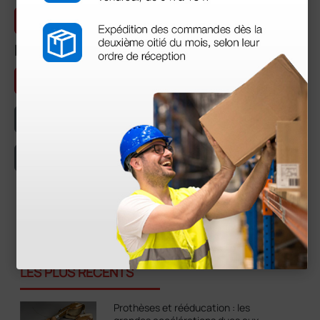
Articles Spécialisés
Mots-clés
Produits
Cabinet médical
Cardiologie
Chirurgie
Services
Equipement
Urgences
Gynécologie
Pédiatrie
Inscrivez-vous à notre newsletter
Inscrivez-vous
LES PLUS RÉCENTS
Prothèses et rééducation : les