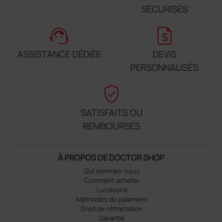
SÉCURISÉS
support_agent
request_quote
ASSISTANCE DÉDIÉE
DEVIS
PERSONNALISÉS
verified_user
SATISFAITS OU
REMBOURSÉS
À PROPOS DE DOCTOR SHOP
Qui sommes-nous
Comment acheter
Livraisons
Méthodes de paiement
Droit de rétractation
Garantie