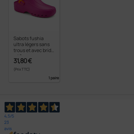
Sabots fushia
ultra légers sans
trous et avec bride
- 40
31,80 €
(Prix TTC)
1 paire
4,5
/5
23
avis