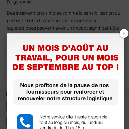
l’ergonomie.
Des interventions simples comme la sensibilisation du
personnel et la formation aux risques musculo-
squelettiques peuvent avoir un impact significatif. De
×
plus, la
planification des horaires de travail
et des
pauses devrait tenir compte de la charge physique,
afin de favoriser des temps de récupération adéquats.
Domaines thématiques
Thèmes d'Actualité
Médecine pour Tous
Curiosités et Articles Historiques