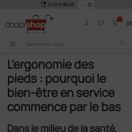
call_quality
language
01 73 17 96 00
0
person
favorite_border
shopping_cart
two_pag
menu
search
L’ergonomie des
pieds : pourquoi le
bien-être en service
commence par le bas
Dans le milieu de la santé,